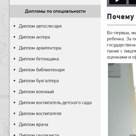
Дипломы по специальности
Почему 
Диплом автослесаря
Во-первых, мы
Диплом актера
ребенка. За 
государствен
Диплом архитектора
также с лицея
оценками и о
Диплом бетонщика
Диплом библиотекаря
Диплом бухгалтера
Диплом военный
Диплом воспитатель детского сада
Диплом воспитателя
Диплом врача
Диплом геодезиста