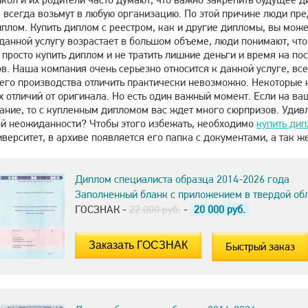
всегда возьмут в любую организацию. По этой причине люди пред
иплом. Купить диплом с реестром, как и другие дипломы, вы мож
данной услугу возрастает в большом объеме, люди понимают, что
 просто купить диплом и не тратить лишние деньги и время на п
в. Наша компания очень серьезно относится к данной услуге, вс
го производства отличить практически невозможно. Некоторые к
 отличий от оригинала. Но есть один важный момент. Если на ва
ние, то с купленным дипломом вас ждет много сюрпризов. Удивле
ой неожиданности? Чтобы этого избежать, необходимо
купить ди
иверситет, в архиве появляется его папка с документами, а так ж
Диплом специалиста образца 2014-2026 года
Заполненный бланк с приложением в твердой об
ГОСЗНАК -
22.000 руб.
-
20 000
руб.
Быстрый заказ