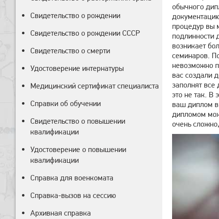
обычного дип
Свидетельство о рождении
документацию
процедур вы 
Свидетельство о рождении СССР
подлинности д
возникает бо
Свидетельство о смерти
семинаров.
По
невозможно по
Удостоверение интернатуры
вас создали д
заполнят все 
Медицинский сертификат специалиста
это не так. В
Справки об обучении
ваш диплом в 
дипломом мож
Свидетельство о повышении
очень сложно,
квалификации
Удостоверение о повышении
квалификации
Справка для военкомата
Справка-вызов на сессию
Архивная справка