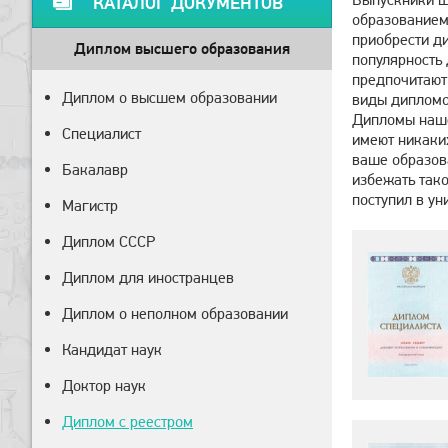
КАТАЛОГ ДОКУМЕНТОВ
образованием 
приобрести д
Диплом высшего образования
популярность 
предпочитают
Диплом о высшем образовании
виды дипломо
Дипломы наше
Специалист
имеют никаких
ваше образова
Бакалавр
избежать так
поступил в ун
Магистр
Диплом СССР
Диплом для иностранцев
Диплом о неполном образовании
Кандидат наук
Доктор наук
Диплом с реестром