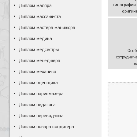
типографии.
Диплом маляра
оригин
Диплом массажиста
Диплом мастера маникюра
Диплом медика
Диплом медсестры
Особ
сотруднич
Диплом менеджера
к
Диплом механика
Диплом оценщика
Диплом парикмахера
Диплом педагога
Диплом переводчика
Диплом повара кондитера