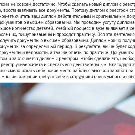
лома не совсем достаточно. Чтобы сделать новый диплом с реест
, восстанавливать все документы. Поэтому диплом с реестром ст
можете считать ваш диплом действительным и оригинальным доку
окументов о высшем образовании. Мы проводим услугу диплома с
льшое количество деталей. Учебный процесс в вузе включает в 
сле них, пишут экзамены и проходят практику
. Вся эта деятельн
лучить документы о высшем образовании. Диплом можно получить 
окументы за определенный период. В результате, вы не будет ходи
документы и ведомости, а так же отчеты по практике. Документы б
 этом и заключается диплом с реестром. Чтобы сделать это, необх
реестр университета и сделать его действительным. Благодаря э
но смело искать себе новое место работы с высокой заработной 
 многие компании требуют себе в сотрудники очень умного и опы