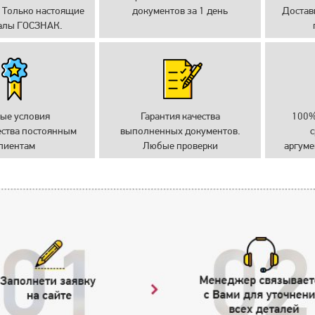
 Только настоящие
документов за 1 день
Достав
алы ГОСЗНАК.
ые условия
Гарантия качества
100%
ества постоянным
выполненных документов.
с
лиентам
Любые проверки
аргуме