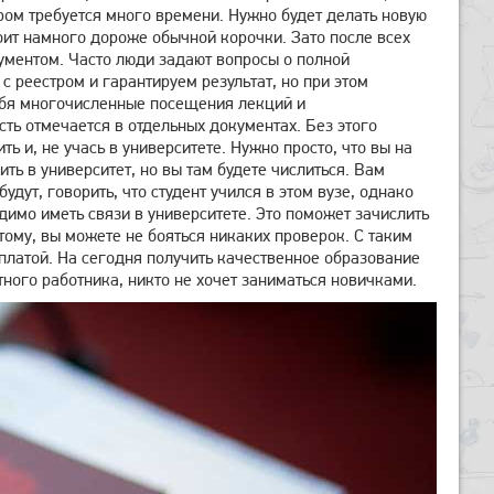
ром требуется много времени. Нужно будет делать новую
оит намного дороже обычной корочки. Зато после всех
ментом. Часто люди задают вопросы о полной
 реестром и гарантируем результат, но при этом
себя многочисленные посещения лекций и
ость отмечается в отдельных документах. Без этого
и, не учась в университете. Нужно просто, что вы на
ть в университет, но вы там будете числиться. Вам
удут, говорить, что студент учился в этом вузе, однако
одимо иметь связи в университете. Это поможет зачислить
тому, вы можете не бояться никаких проверок. С таким
платой. На сегодня получить качественное образование
тного работника, никто не хочет заниматься новичками.