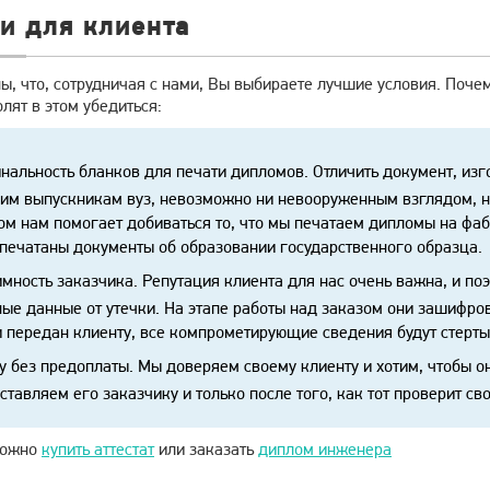
и для клиента
ы, что, сотрудничая с нами, Вы выбираете лучшие условия. Поче
лят в этом убедиться:
нальность бланков для печати дипломов. Отличить документ, изг
им выпускникам вуз, невозможно ни невооруженным взглядом, ни
м нам помогает добиваться то, что мы печатаем дипломы на фа
печатаны документы об образовании государственного образца.
мность заказчика. Репутация клиента для нас очень важна, и 
ые данные от утечки. На этапе работы над заказом они зашифрова
 передан клиенту, все компрометирующие сведения будут стерты
у без предоплаты. Мы доверяем своему клиенту и хотим, чтобы о
ставляем его заказчику и только после того, как тот проверит св
можно
купить аттестат
или заказать
диплом инженера