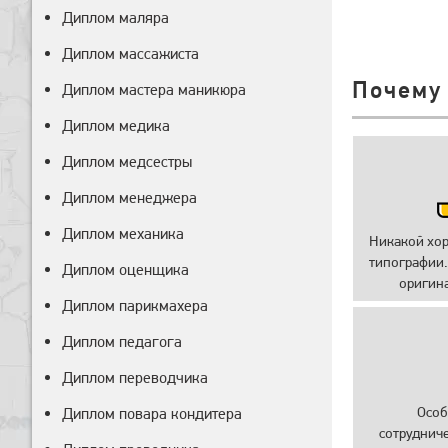
Диплом маляра
Диплом массажиста
Почему
Диплом мастера маникюра
Диплом медика
Диплом медсестры
Диплом менеджера
Диплом механика
Никакой хо
типографии.
Диплом оценщика
оригин
Диплом парикмахера
Диплом педагога
Диплом переводчика
Особ
Диплом повара кондитера
сотруднич