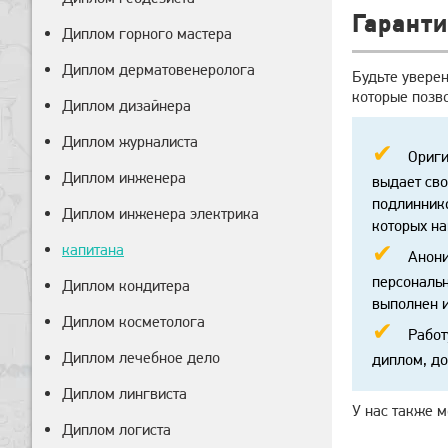
Гаранти
Диплом горного мастера
Диплом дерматовенеролога
Будьте уверен
которые позво
Диплом дизайнера
Диплом журналиста
Ориги
Диплом инженера
выдает сво
подлиннико
Диплом инженера электрика
которых на
капитана
Анони
персональн
Диплом кондитера
выполнен и
Диплом косметолога
Работ
Диплом лечебное дело
диплом, до
Диплом лингвиста
У нас также 
Диплом логиста