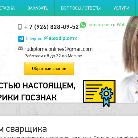
СТАВКА
ЗАКАЗАТЬ
ВОПРОСЫ / ОТВЕТЫ
УСЛУГИ
подключен к WatsApp
+ 7 (926) 828-09-52
@alexdiplomx
Telegram
rudiploms.onlines@gmail.com
Работаем с 8 до 22 по Москве
Обратный звонок
ОСТЬЮ НАСТОЯЩЕМ,
РИКИ ГОСЗНАК
м сварщика
чаще можно встретить сварщиков-самоучек. Однако на такой «до