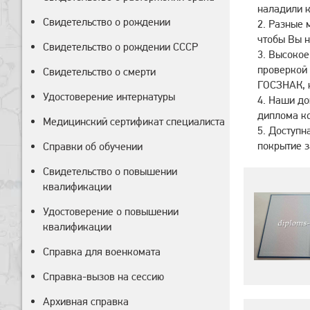
наладили к
Свидетельство о рождении
Разные м
чтобы Вы н
Свидетельство о рождении СССР
Высокое 
проверкой 
Свидетельство о смерти
ГОСЗНАК, 
Удостоверение интернатуры
Наши док
диплома ко
Медицинский сертификат специалиста
Доступна
покрытие з
Справки об обучении
Свидетельство о повышении
квалификации
Удостоверение о повышении
квалификации
Справка для военкомата
Справка-вызов на сессию
Архивная справка