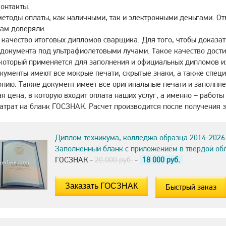
онтакты.
етоды оплаты, как наличными, так и электронными деньгами. От
ам доверяли.
качество итоговых дипломов сварщика. Для того, чтобы доказать
документа под ультрафиолетовыми лучами. Такое качество дост
который применяется для заполнения и официальных дипломов и
ументы имеют все мокрые печати, скрытые знаки, а также специ
пию. Также документ имеет все оригинальные печати и заполняе
я цена, в которую входит оплата наших услуг, а именно – рабо
атрат на бланк ГОСЗНАК. Расчет производится после получения з
Диплом техникума, колледжа образца 2014-2026
Заполненный бланк с приложением в твердой об
ГОСЗНАК -
20.000 руб.
-
18 000
руб.
Быстрый заказ